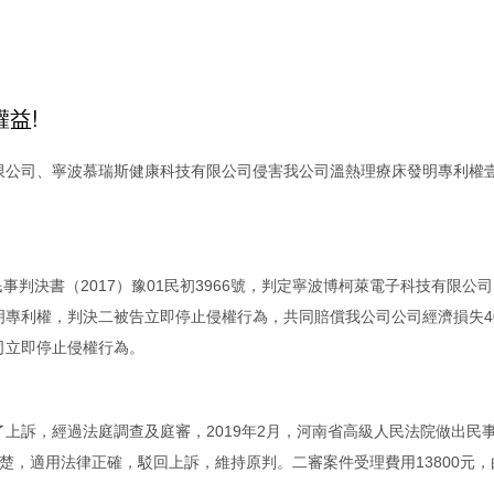
益!
技有限公司、寧波慕瑞斯健康科技有限公司侵害我公司溫熱理療床發明專利權
事判決書（2017）豫01民初3966號，判定寧波博柯萊電子科技有限公
明專利權，判決二被告立即停止侵權行為，共同賠償我公司公司經濟損失4
司立即停止侵權行為。
上訴，經過法庭調查及庭審，2019年2月，河南省高級人民法院做出民
實清楚，適用法律正確，駁回上訴，維持原判。二審案件受理費用13800元，
。