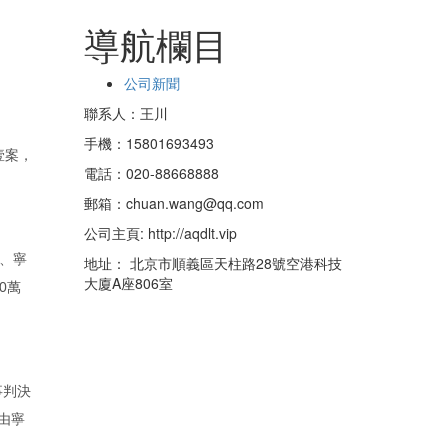
導航欄目
公司新聞
聯系人：王川
手機：15801693493
壹案，
電話：020-88668888
郵箱：chuan.wang@qq.com
公司主頁: http://aqdlt.vip
司、寧
地址： 北京市順義區天柱路28號空港科技
大廈A座806室
0萬
事判決
由寧