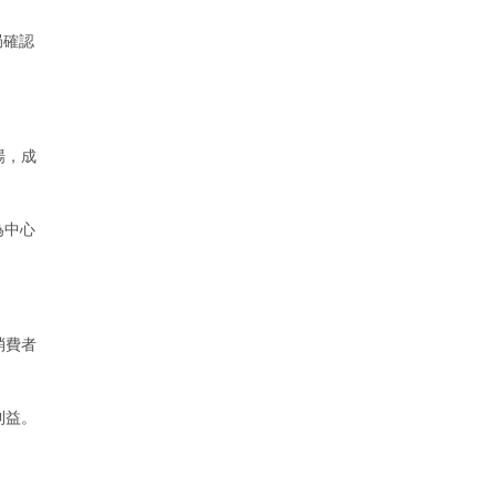
局確認
場，成
為中心
消費者
利益。