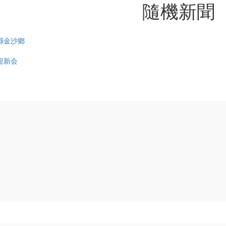
隨機新聞
縣金沙鄉
迎新会