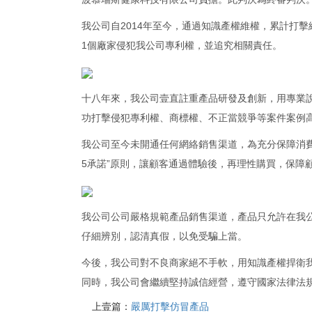
我公司自2014年至今，通過知識產權維權，累計打擊
1個廠家侵犯我公司專利權，並追究相關責任。
十八年來，我公司壹直註重產品研發及創新，用專業
功打擊侵犯專利權、商標權、不正當競爭等案件案例
我公司至今未開通任何網絡銷售渠道，為充分保障消費者
5承諾”原則，讓顧客通過體驗後，再理性購買，保障
我公司公司嚴格規範產品銷售渠道，產品只允許在我
仔細辨別，認清真假，以免受騙上當。
今後，我公司對不良商家絕不手軟，用知識產權捍衛
同時，我公司會繼續堅持誠信經營，遵守國家法律法
上壹篇：
嚴厲打擊仿冒產品