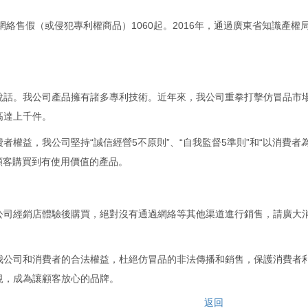
網絡售假（或侵犯專利權商品）1060起。2016年，通過廣東省知識產權
說話。我公司產品擁有諸多專利技術。近年來，我公司重拳打擊仿冒品市
高達上千件。
權益，我公司堅持“誠信經營5不原則”、“自我監督5準則”和“以消費者
顧客購買到有使用價值的產品。
公司經銷店體驗後購買，絕對沒有通過網絡等其他渠道進行銷售，請廣大
我公司和消費者的合法權益，杜絕仿冒品的非法傳播和銷售，保護消費者
規，成為讓顧客放心的品牌。
返回