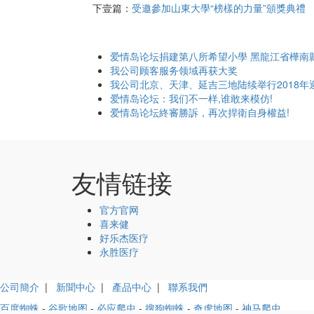
下壹篇：
受邀參加山東大學“榜樣的力量”頒獎典禮
爱情岛论坛捐建第八所希望小學 黑龍江省樺南
我公司顾客服务领域再获大奖
我公司北京、天津、延吉三地陆续举行2018年
爱情岛论坛：我们不一样,谁敢来模仿!
爱情岛论坛終審勝訴，再次捍衛自身權益!
友情链接
官方官网
喜来健
好乐杰医疗
永胜医疗
公司簡介
|
新聞中心
|
產品中心
|
聯系我們
百度蜘蛛
-
谷歌地图
-
必应爬虫
-
搜狗蜘蛛
-
奇虎地图
-
神马爬虫